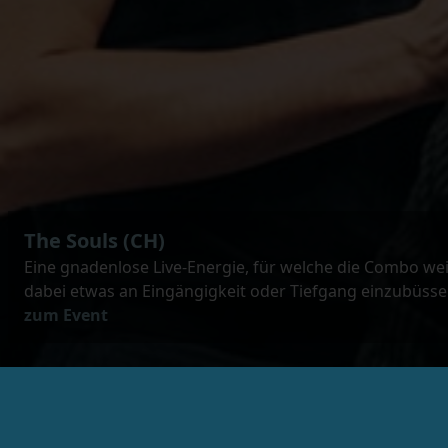
The Souls (CH)
Eine
gnadenlose Live-Energie, für welche die Combo wei
dabei etwas an Eingängigkeit oder Tiefgang einzubüsse
zum Event