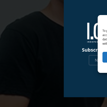
To 
acc
dat
wit
Subscribe 
Nicht 