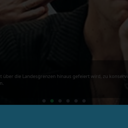
t über die Landesgrenzen hinaus gefeiert wird, zu konserv
n.
Finden Sie uns in den sozialen Medien!