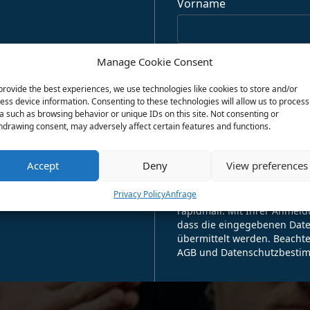
Vorname
Nachname
Manage Cookie Consent
provide the best experiences, we use technologies like cookies to store and/or
ess device information. Consenting to these technologies will allow us to process
E-Mail-Adresse
a such as browsing behavior or unique IDs on this site. Not consenting or
hdrawing consent, may adversely affect certain features and functions.
for newsletter!
Accept
Deny
View preferences
Anmeld
mehr zeigen!
Privacy Policy
Anfrage
Für den Versand unserer Ne
rapidmail. Mit Ihrer Anmeld
dass die eingegebenen Date
übermittelt werden. Beachte
AGB und Datenschutzbesti