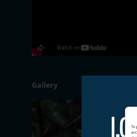
Gallery
To 
acc