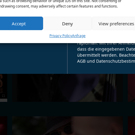
a such as browsing behavior or unique IDs on this site. Not consenting or
hdrawing consent, may adversely affect certain features and functions.
for newsletter!
Accept
Deny
View preferences
Anmeld
mehr zeigen!
Privacy Policy
Anfrage
Für den Versand unserer Ne
rapidmail. Mit Ihrer Anmeld
dass die eingegebenen Date
übermittelt werden. Beachte
AGB und Datenschutzbesti