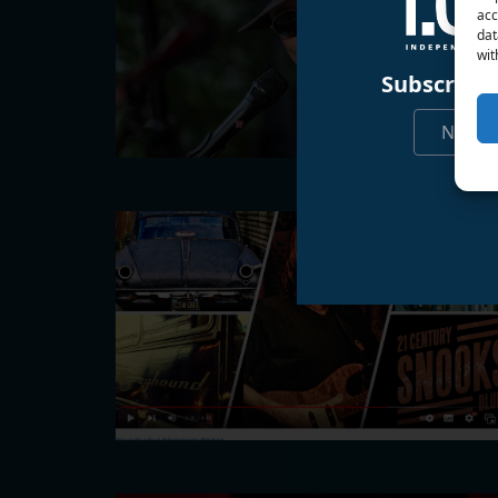
acc
dat
wit
Subscribe 
Nicht 