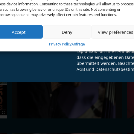
ess device information. Consenting to these technologies will allow us to process
E-Mail-Adresse
a such as browsing behavior or unique IDs on this site. Not consenting or
hdrawing consent, may adversely affect certain features and functions.
for newsletter!
Accept
Deny
View preferences
Anmeld
mehr zeigen!
Privacy Policy
Anfrage
Für den Versand unserer Ne
rapidmail. Mit Ihrer Anmeld
dass die eingegebenen Date
übermittelt werden. Beachte
AGB und Datenschutzbesti