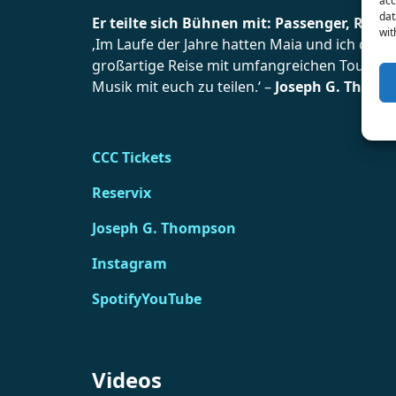
acc
dat
Er teilte sich Bühnen mit: Passenger, Rodri
wit
‚Im Laufe der Jahre hatten Maia und ich das 
Subscribe 
großartige Reise mit umfangreichen Tourneen
Musik mit euch zu teilen.‘ –
Joseph G. Thomp
Nicht 
CCC Tickets
Reservix
Joseph G. Thompson
Instagram
Spotify
YouTube
Videos