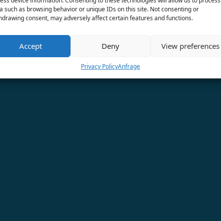
ess device information. Consenting to these technologies will allow us to process
E-Mail-Adresse
a such as browsing behavior or unique IDs on this site. Not consenting or
guez, Stu Larsen, Luke Sital Singh.
hdrawing consent, may adversely affect certain features and functions.
Glück, mehrmals mit verschiedenen Platten und Singles in de
for newsletter!
 und Streams auf Spotify. Mein neues Soloalbum ist in Arb
Accept
Deny
View preferences
son
Anmeld
mehr zeigen!
Privacy Policy
Anfrage
Für den Versand unserer Ne
rapidmail. Mit Ihrer Anmeld
dass die eingegebenen Date
übermittelt werden. Beachte
AGB und Datenschutzbesti