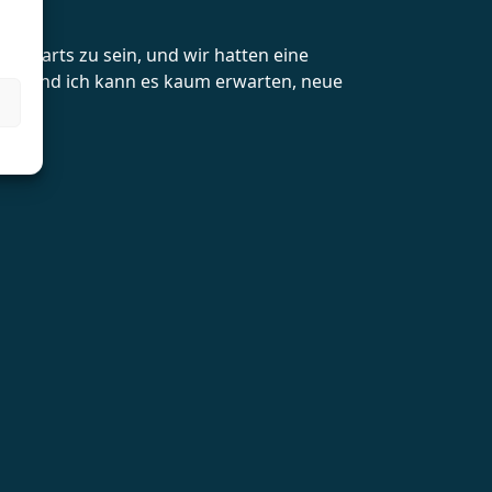
n Charts zu sein, und wir hatten eine
eit, und ich kann es kaum erwarten, neue
en
wsletter nutzen wir
ung stimmen Sie zu,
n an rapidmail
n Sie bitte auch die
mmungen.