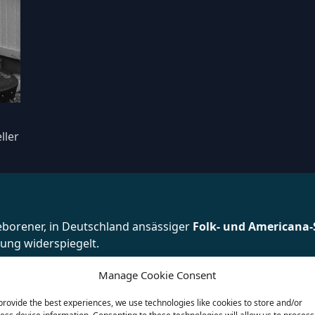
ller
Vorname
eborener, in Deutschland ansässiger
Folk- und Americana-
ung widerspiegelt.
Nachname
 & Maia tourte er ausgiebig durch Europa, Australien und 
Manage Cookie Consent
seph ein neues Kapitel und nimmt sein Debüt-Solo-Album auf –
provide the best experiences, we use technologies like cookies to store and/or
hen Reise markiert.